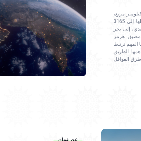
طنة عُمان تاريخًا ضاربًا في القدم، وتبلغ مساحتها 309,500 كيلومتر مربع،
وتقع في أقصى الجنوب الشرقي لشبه الجزيرة العربية، تمتد سواحلها إلى 3165
دي، إلى بحر
 مضيق هرمز
 المهم ترتبط
همها الطريق
 طرق القوافل
.
عن عمان