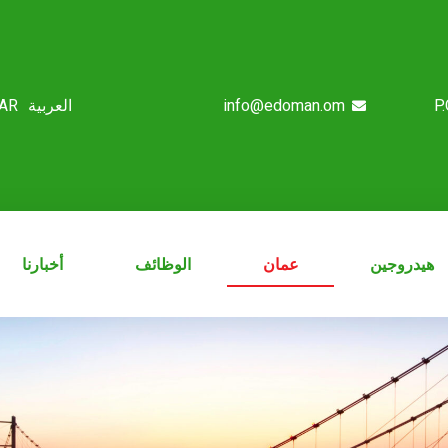
info@edoman.om
P
العربية
AR
هيدروجين
عمان
الوظائف
أخبارنا