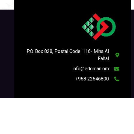
P.O. Box 828, Postal Code. 116- Mina Al
Fahal
info@edoman.om
22646800 968+